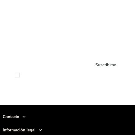
SUSCRÍBETE A NUESTRO BOLETÍN
DE NOTICAS
Suscribirse
Acepto las
condiciones generales
y la
política de
privacidad
Contacto
Información legal